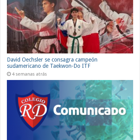
David Oechsler se consagra campeón
sudamericano de Taekwon-Do ITF
4 semanas atrás