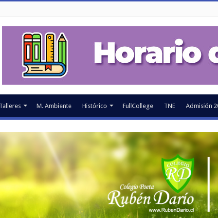
Talleres
M. Ambiente
Histórico
FullCollege
TNE
Admisión 2