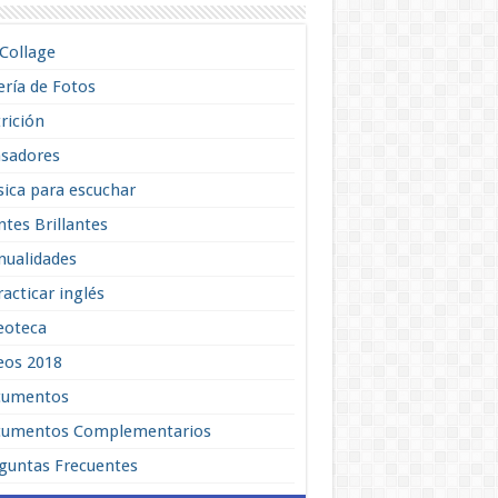
lCollage
ería de Fotos
rición
sadores
ica para escuchar
tes Brillantes
ualidades
racticar inglés
eoteca
eos 2018
cumentos
umentos Complementarios
guntas Frecuentes