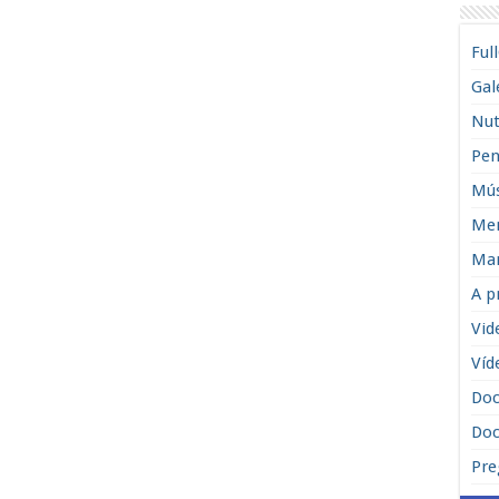
Ful
Gal
Nut
Pen
Mús
Men
Man
A p
Vid
Víd
Do
Doc
Pre