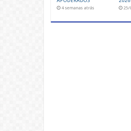
APODERADOS
2026
4 semanas atrás
25/