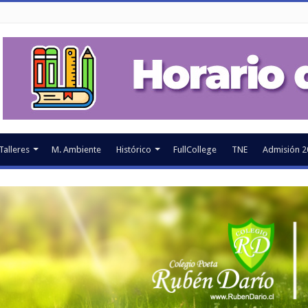
Talleres
M. Ambiente
Histórico
FullCollege
TNE
Admisión 2