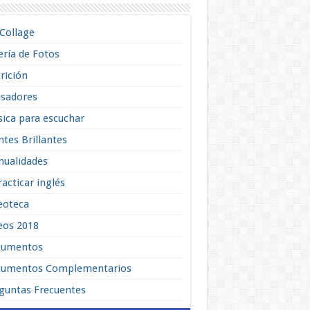
lCollage
ería de Fotos
rición
sadores
ica para escuchar
tes Brillantes
ualidades
racticar inglés
eoteca
eos 2018
cumentos
umentos Complementarios
guntas Frecuentes