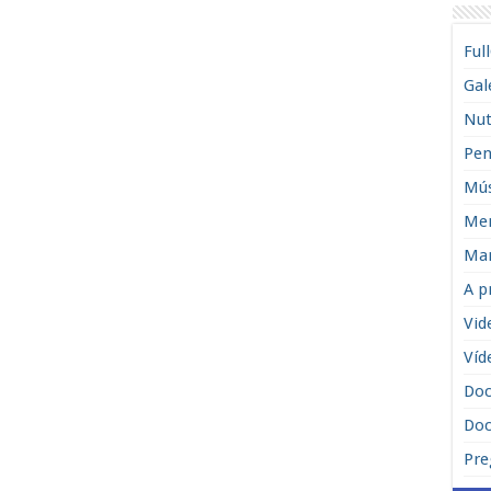
Ful
Gal
Nut
Pen
Mús
Men
Man
A p
Vid
Víd
Do
Doc
Pre