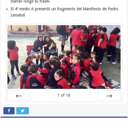
stands «Elige tu frase»
El 4º medio A presentó un fragmento del Manifiesto de Pedro
Lemebel
1
of
18
Prev
Next