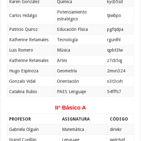
Karen González
Química
kycb5sd
Potenciamiento
Carlos Hidalgo
tjiwbpo
estratégico
Patricio Quiroz
Educación Física
pgfqdpa
Katherine Retamales
Tecnología
rgunlhl
Luis Romero
Música
qpbt3lw
Katherine Retamales
Artes
z7cb5qj
Hugo Espinoza
Geometría
2mvn324
Gonzalo Vidal
Orientación
o3t3cvh
Catalina Rubio
PAES Lenguaje
54fffs7
II° Básico A
PROFESOR
ASIGNATURA
CÓDIGO
Gabriela Olguín
Matemática
diriekr
Ingrid Curillán
Lenguaje
widc6qf