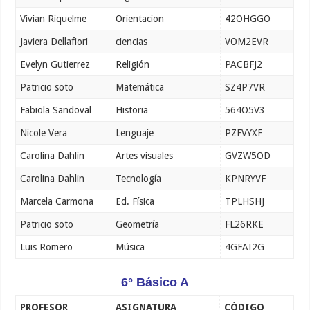
Vivian Riquelme
Orientacion
42OHGGO
Javiera Dellafiori
ciencias
VOM2EVR
Evelyn Gutierrez
Religión
PACBFJ2
Patricio soto
Matemática
SZ4P7VR
Fabiola Sandoval
Historia
564O5V3
Nicole Vera
Lenguaje
PZFVYXF
Carolina Dahlin
Artes visuales
GVZW5OD
Carolina Dahlin
Tecnología
KPNRYVF
Marcela Carmona
Ed. Física
TPLHSHJ
Patricio soto
Geometría
FL26RKE
Luis Romero
Música
4GFAI2G
6° Básico A
PROFESOR
ASIGNATURA
CÓDIGO