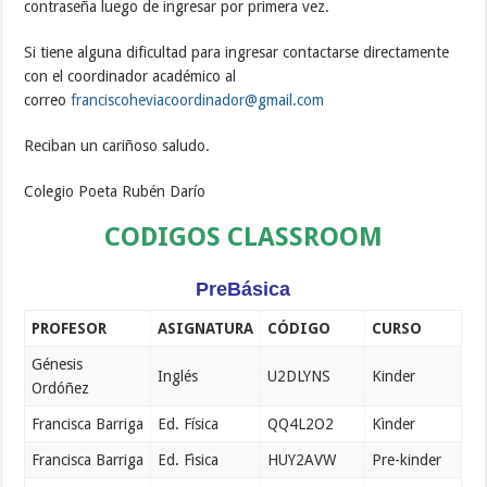
contraseña luego de ingresar por primera vez.
Si tiene alguna dificultad para ingresar contactarse directamente
con el coordinador académico al
correo
franciscoheviacoordinador@
gmail.com
Reciban un cariñoso saludo.
Colegio Poeta Rubén Darío
CODIGOS CLASSROOM
PreBásica
PROFESOR
ASIGNATURA
CÓDIGO
CURSO
Génesis
Inglés
U2DLYNS
Kinder
Ordóñez
Francisca Barriga
Ed. Física
QQ4L2O2
Kìnder
Francisca Barriga
Ed. Fìsica
HUY2AVW
Pre-kinder