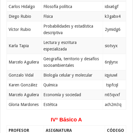
Carlos Hidalgo
Filosofía política
idxa6gf
Diego Rubio
Física
k3gabx4
Probabilidades y estadística
Víctor Rubio
2ymidg6
descriptiva
Lectura y escritura
Karla Tapia
siotvyx
especializada
Geografía, territorio y desafíos
Marcelo Aguilera
6njlynx
socioambientales
Gonzalo Vidal
Biología celular y molecular
iqyiuwl
Karen González
Química
tspfcql
Marcelo Aguilera
Economía y sociedad
n65qvxf
Gloria Mardones
Estética
ach2m3q
IV° Básico A
PROFESOR
ASIGNATURA
CÓDIGO