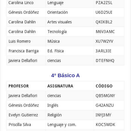
Carolina Linco
Lenguaje
PZA2ZSL
Génesis Ordóñez
Orientación
U6D25UI
Carolina Dahlin
Artes visuales
QKIKBL2
Carolina Dahlin
Tecnología
M6V3AMC
Luis Romero
Música
XU7W2YV
Francisca Barriga
Ed. Física
3ARL3IE
Javiera Dellafiori
ciencias
DTEFNHQ
4° Básico A
PROFESOR
ASIGNATURA
CÓDIGO
Javiera Dellafiori
ciencias
QB5MGNY
Génesis Ordóñez
Inglés
G42ANZU
Evelyn Gutierrez
Religión
INYJ3MY
Priscilla Silva
Lenguaje y com.
KOC5MDK