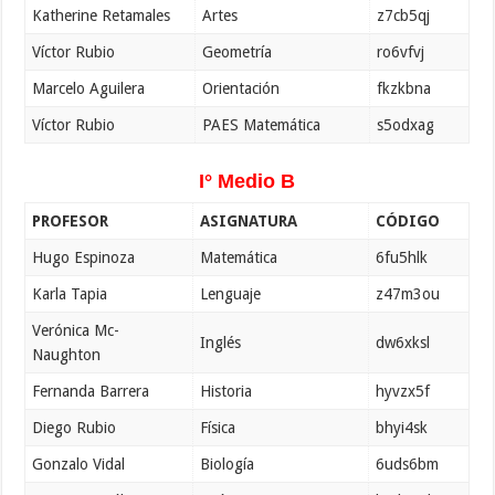
Katherine Retamales
Artes
z7cb5qj
Víctor Rubio
Geometría
ro6vfvj
Marcelo Aguilera
Orientación
fkzkbna
Víctor Rubio
PAES Matemática
s5odxag
I° Medio B
PROFESOR
ASIGNATURA
CÓDIGO
Hugo Espinoza
Matemática
6fu5hlk
Karla Tapia
Lenguaje
z47m3ou
Verónica Mc-
Inglés
dw6xksl
Naughton
Fernanda Barrera
Historia
hyvzx5f
Diego Rubio
Física
bhyi4sk
Gonzalo Vidal
Biología
6uds6bm