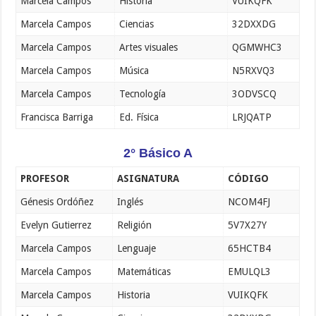
Marcela Campos
Historia
VUIKQFK
Marcela Campos
Ciencias
32DXXDG
Marcela Campos
Artes visuales
QGMWHC3
Marcela Campos
Música
N5RXVQ3
Marcela Campos
Tecnología
3ODVSCQ
Francisca Barriga
Ed. Física
LRJQATP
2° Básico A
PROFESOR
ASIGNATURA
CÓDIGO
Génesis Ordóñez
Inglés
NCOM4FJ
Evelyn Gutierrez
Religión
5V7X27Y
Marcela Campos
Lenguaje
65HCTB4
Marcela Campos
Matemáticas
EMULQL3
Marcela Campos
Historia
VUIKQFK