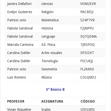
Javiera Dellafiori
ciencias
VOM2EVR
Evelyn Gutierrez
Religión
PACBFJ2
Patricio soto
Matemática
SZ4P7VR
Fabiola Sandoval
Historia
Y2JNPFU
Fabiola Sandoval
Lenguaje
3Q7QDMA
Marcela Carmona
Ed. Física
7JRSPOQ
Carolina Dahlin
Artes visuales
5P3IZKT
Carolina Dahlin
Tecnología
FSCUKJJ
Patricio soto
Geometría
FL26RKE
Luis Romero
Música
COLQM32
5° Básico B
PROFESOR
ASIGNATURA
CÓDIGO
Vivian Riquelme
Ingles
O5YLW5I