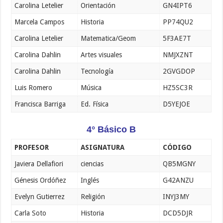
Carolina Letelier
Orientación
GN4IPT6
Marcela Campos
Historia
PP74QU2
Carolina Letelier
Matematica/Geom
5F3AE7T
Carolina Dahlin
Artes visuales
NMJXZNT
Carolina Dahlin
Tecnología
2GVGDOP
Luis Romero
Música
HZ5SC3R
Francisca Barriga
Ed. Física
D5YEJOE
4° Básico B
PROFESOR
ASIGNATURA
CÓDIGO
Javiera Dellafiori
ciencias
QB5MGNY
Génesis Ordóñez
Inglés
G42ANZU
Evelyn Gutierrez
Religión
INYJ3MY
Carla Soto
Historia
DCD5DJR