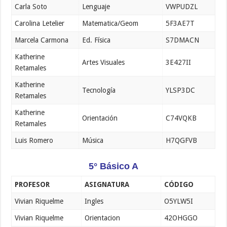
Carla Soto
Lenguaje
VWPUDZL
Carolina Letelier
Matematica/Geom
5F3AE7T
Marcela Carmona
Ed. Física
S7DMACN
Katherine
Artes Visuales
3E427II
Retamales
Katherine
Tecnología
YLSP3DC
Retamales
Katherine
Orientación
C74VQKB
Retamales
Luis Romero
Música
H7QGFVB
5° Básico A
PROFESOR
ASIGNATURA
CÓDIGO
Vivian Riquelme
Ingles
O5YLW5I
Vivian Riquelme
Orientacion
42OHGGO