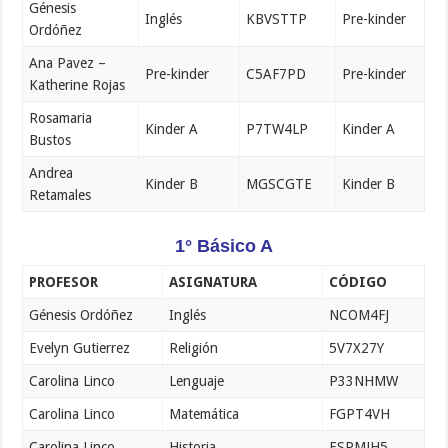
Génesis
Inglés
KBVSTTP
Pre-kinder
Ordóñez
Ana Pavez –
Pre-kinder
C5AF7PD
Pre-kinder
Katherine Rojas
Rosamaria
Kinder A
P7TW4LP
Kinder A
Bustos
Andrea
Kinder B
MGSCGTE
Kinder B
Retamales
1° Básico A
PROFESOR
ASIGNATURA
CÓDIGO
Génesis Ordóñez
Inglés
NCOM4FJ
Evelyn Gutierrez
Religión
5V7X27Y
Carolina Linco
Lenguaje
P33NHMW
Carolina Linco
Matemática
FGPT4VH
Carolina Linco
Historia
ESPMJH5