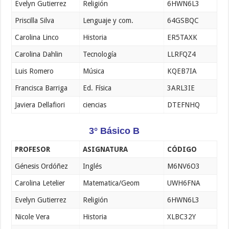
Evelyn Gutierrez
Religión
6HWN6L3
Priscilla Silva
Lenguaje y com.
64GSBQC
Carolina Linco
Historia
ER5TAXK
Carolina Dahlin
Tecnología
LLRFQZ4
Luis Romero
Música
KQEB7IA
Francisca Barriga
Ed. Física
3ARL3IE
Javiera Dellafiori
ciencias
DTEFNHQ
3° Básico B
PROFESOR
ASIGNATURA
CÓDIGO
Génesis Ordóñez
Inglés
M6NV6O3
Carolina Letelier
Matematica/Geom
UWH6FNA
Evelyn Gutierrez
Religión
6HWN6L3
Nicole Vera
Historia
XLBC32Y