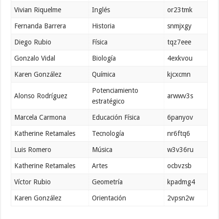
Vivian Riquelme
Inglés
or23tmk
Fernanda Barrera
Historia
snmjxgy
Diego Rubio
Física
tqz7eee
Gonzalo Vidal
Biología
4exkvou
Karen González
Química
kjcxcmn
Potenciamiento
Alonso Rodríguez
arwwv3s
estratégico
Marcela Carmona
Educación Física
6panyov
Katherine Retamales
Tecnología
nr6ftq6
Luis Romero
Música
w3v36ru
Katherine Retamales
Artes
ocbvzsb
Víctor Rubio
Geometría
kpadmg4
Karen González
Orientación
2vpsn2w