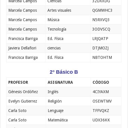
Marcela Campos
Ciencias
32DXXDG
Marcela Campos
Artes visuales
QGMWHC3
Marcela Campos
Música
N5RXVQ3
Marcela Campos
Tecnología
3ODVSCQ
Francisca Barriga
Ed. Física
LRJQATP
Javiera Dellafiori
ciencias
DTJMOZJ
Francisca Barriga
Ed. Física
NBTOHTM
2° Básico B
PROFESOR
ASIGNATURA
CÓDIGO
Génesis Ordóñez
Inglés
4CIYAXM
Evelyn Gutierrez
Religión
OSEWTMV
Carla Soto
Lenguaje
TFFVQKZ
Carla Soto
Matemática
UDX36KK