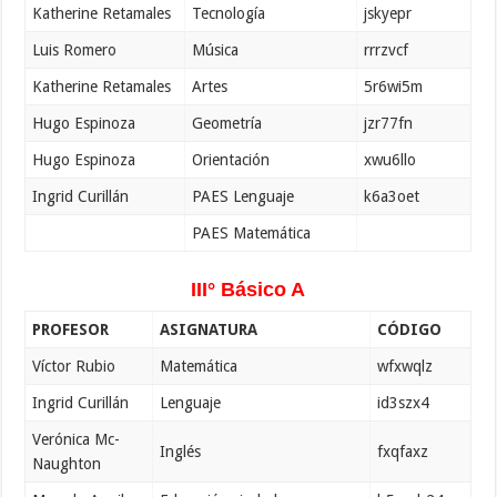
Katherine Retamales
Tecnología
jskyepr
Luis Romero
Música
rrrzvcf
Katherine Retamales
Artes
5r6wi5m
Hugo Espinoza
Geometría
jzr77fn
Hugo Espinoza
Orientación
xwu6llo
Ingrid Curillán
PAES Lenguaje
k6a3oet
PAES Matemática
III° Básico A
PROFESOR
ASIGNATURA
CÓDIGO
Víctor Rubio
Matemática
wfxwqlz
Ingrid Curillán
Lenguaje
id3szx4
Verónica Mc-
Inglés
fxqfaxz
Naughton