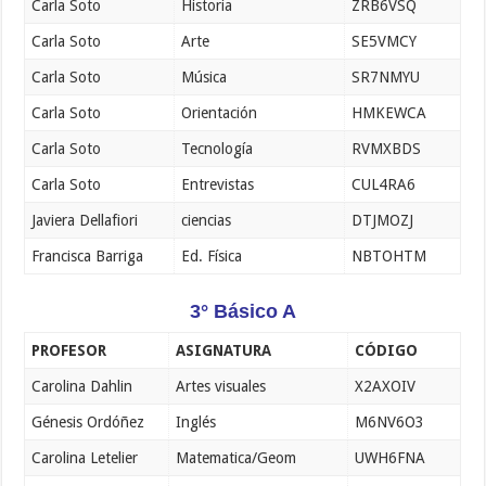
Carla Soto
Historia
ZRB6VSQ
Carla Soto
Arte
SE5VMCY
Carla Soto
Música
SR7NMYU
Carla Soto
Orientación
HMKEWCA
Carla Soto
Tecnología
RVMXBDS
Carla Soto
Entrevistas
CUL4RA6
Javiera Dellafiori
ciencias
DTJMOZJ
Francisca Barriga
Ed. Física
NBTOHTM
3° Básico A
PROFESOR
ASIGNATURA
CÓDIGO
Carolina Dahlin
Artes visuales
X2AXOIV
Génesis Ordóñez
Inglés
M6NV6O3
Carolina Letelier
Matematica/Geom
UWH6FNA