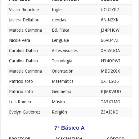
Vivian Riquelme
Ingles
UCU2YR7
Javiera Dellafiori
ciencias
6NJN2XK
Marcela Carmona
Ed. Física
J34PHCW
Nicole Vera
Lenguaje
66VU47Z
Carolina Dahlin
Artes visuales
XH55UOA
Carolina Dahlin
Tecnología
H34OPWI
Marcela Carmona
Orientación
MBD2OIX
Patricio soto
Matemática
5XTLSO6
Patricio soto
Geometría
KJMKWUO
Luis Romero
Música
TA3X7MO
Evelyn Gutierrez
Religión
Z3AIEKD
7° Básico A