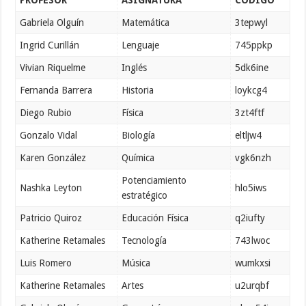
PROFESOR
ASIGNATURA
CÓDIGO
Gabriela Olguín
Matemática
3tepwyl
Ingrid Curillán
Lenguaje
745ppkp
Vivian Riquelme
Inglés
5dk6ine
Fernanda Barrera
Historia
loykcg4
Diego Rubio
Física
3zt4ftf
Gonzalo Vidal
Biología
eltljw4
Karen González
Química
vgk6nzh
Potenciamiento
Nashka Leyton
hlo5iws
estratégico
Patricio Quiroz
Educación Física
q2iufty
Katherine Retamales
Tecnología
743lwoc
Luis Romero
Música
wumkxsi
Katherine Retamales
Artes
u2urqbf