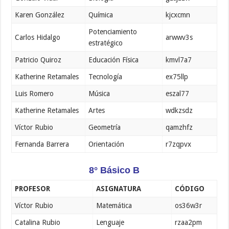
Karen González
Química
kjcxcmn
Potenciamiento
Carlos Hidalgo
arwwv3s
estratégico
Patricio Quiroz
Educación Física
kmvl7a7
Katherine Retamales
Tecnología
ex75llp
Luis Romero
Música
eszal77
Katherine Retamales
Artes
wdkzsdz
Víctor Rubio
Geometría
qamzhfz
Fernanda Barrera
Orientación
r7zqpvx
8° Básico B
PROFESOR
ASIGNATURA
CÓDIGO
Víctor Rubio
Matemática
os36w3r
Catalina Rubio
Lenguaje
rzaa2pm