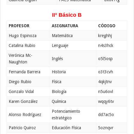
II° Básico B
PROFESOR
ASIGNATURA
CÓDIGO
Hugo Espinoza
Matemática
kreghhj
Catalina Rubio
Lenguaje
n4s3hck
Verónica Mc-
Inglés
o5l5osp
Naughton
Fernanda Barrera
Historia
o3t3cvh
Diego Rubio
Física
4qkjtnv
Gonzalo Vidal
Biología
n5u6ovl
Karen González
Química
wqqy6tv
Potenciamiento
Alonso Rodríguez
dd7ac5o
estratégico
Patricio Quiroz
Educación Física
5oznqvr