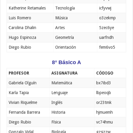
Katherine Retamales
Tecnología
icfyvwj
Luis Romero
Música
o3zekmp
Carolina Dhalin
Artes
5zec6ye
Hugo Espinoza
Geometría
uarfndh
Diego Rubio
Orientación
fem6vo5
8° Básico A
PROFESOR
ASIGNATURA
CÓDIGO
Gabriela Olguín
Matemática
bx7ibd3
Karla Tapia
Lenguaje
lbpeoqb
Vivian Riquelme
Inglés
or23tmk
Fernanda Barrera
Historia
hjmuemh
Diego Rubio
Física
vc74hmu
Gonzalo Vidal
Biología
gzsjzzw