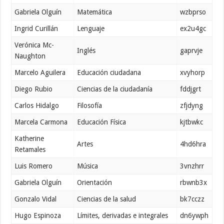
Gabriela Olguín
Matemática
wzbprso
Ingrid Curillán
Lenguaje
ex2u4gc
Verónica Mc-
Inglés
gaprvje
Naughton
Marcelo Aguilera
Educación ciudadana
xvyhorp
Diego Rubio
Ciencias de la ciudadanía
fddjgrt
Carlos Hidalgo
Filosofía
zfjdyng
Marcela Carmona
Educación Física
kjtbwkc
Katherine
Artes
4hd6hra
Retamales
Luis Romero
Música
3vnzhrr
Gabriela Olguín
Orientación
rbwnb3x
Gonzalo Vidal
Ciencias de la salud
bk7cczz
Hugo Espinoza
Límites, derivadas e integrales
dn6ywph