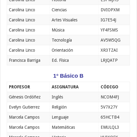
Carolina Linco
Ciencias
DVIOPXM
Carolina Linco
Artes Visuales
IG7E54J
Carolina Linco
Música
YF4FSMS
Carolina Linco
Tecnología
AV5W5QG
Carolina Linco
Orientación
XR3TZAI
Francisca Barriga
Ed. Física
LRJQATP
1° Básico B
PROFESOR
ASIGNATURA
CÓDIGO
Génesis Ordóñez
Inglés
NCOM4FJ
Evelyn Gutierrez
Religión
5V7X27Y
Marcela Campos
Lenguaje
65HCTB4
Marcela Campos
Matemáticas
EMULQL3