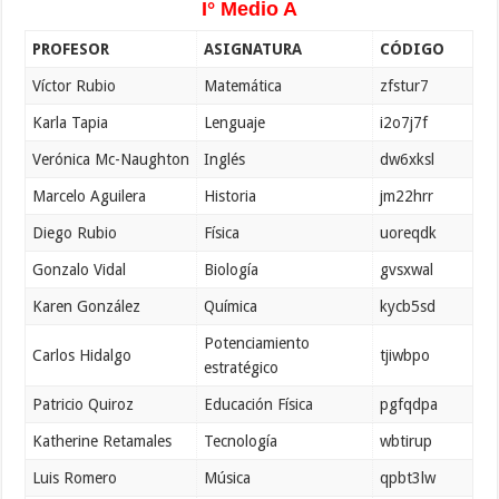
I° Medio A
PROFESOR
ASIGNATURA
CÓDIGO
Víctor Rubio
Matemática
zfstur7
Karla Tapia
Lenguaje
i2o7j7f
Verónica Mc-Naughton
Inglés
dw6xksl
Marcelo Aguilera
Historia
jm22hrr
Diego Rubio
Física
uoreqdk
Gonzalo Vidal
Biología
gvsxwal
Karen González
Química
kycb5sd
Potenciamiento
Carlos Hidalgo
tjiwbpo
estratégico
Patricio Quiroz
Educación Física
pgfqdpa
Katherine Retamales
Tecnología
wbtirup
Luis Romero
Música
qpbt3lw