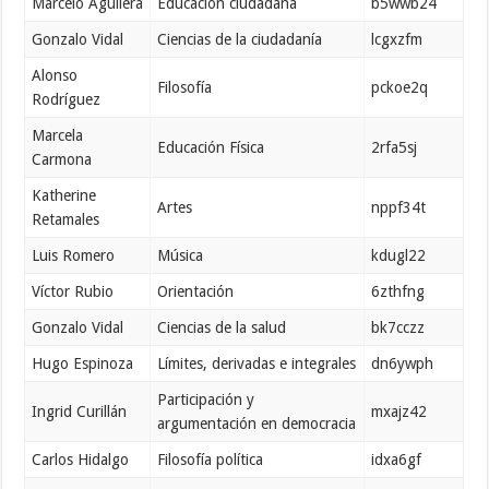
Marcelo Aguilera
Educación ciudadana
b5wwb24
Gonzalo Vidal
Ciencias de la ciudadanía
lcgxzfm
Alonso
Filosofía
pckoe2q
Rodríguez
Marcela
Educación Física
2rfa5sj
Carmona
Katherine
Artes
nppf34t
Retamales
Luis Romero
Música
kdugl22
Víctor Rubio
Orientación
6zthfng
Gonzalo Vidal
Ciencias de la salud
bk7cczz
Hugo Espinoza
Límites, derivadas e integrales
dn6ywph
Participación y
Ingrid Curillán
mxajz42
argumentación en democracia
Carlos Hidalgo
Filosofía política
idxa6gf