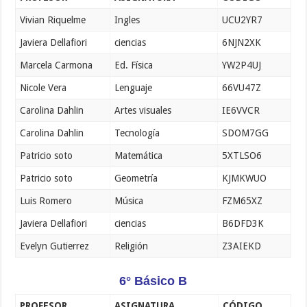
Vivian Riquelme
Ingles
UCU2YR7
Javiera Dellafiori
ciencias
6NJN2XK
Marcela Carmona
Ed. Física
YW2P4UJ
Nicole Vera
Lenguaje
66VU47Z
Carolina Dahlin
Artes visuales
IE6VVCR
Carolina Dahlin
Tecnología
SDOM7GG
Patricio soto
Matemática
5XTLSO6
Patricio soto
Geometría
KJMKWUO
Luis Romero
Música
FZM65XZ
Javiera Dellafiori
ciencias
B6DFD3K
Evelyn Gutierrez
Religión
Z3AIEKD
6° Básico B
PROFESOR
ASIGNATURA
CÓDIGO