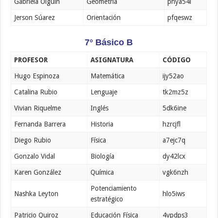
Gabriela Olguín
Geometría
phya54i
Jerson Súarez
Orientación
pfqeswz
7° Básico B
PROFESOR
ASIGNATURA
CÓDIGO
Hugo Espinoza
Matemática
ijy52ao
Catalina Rubio
Lenguaje
tk2mz5z
Vivian Riquelme
Inglés
5dk6ine
Fernanda Barrera
Historia
hzrcjfl
Diego Rubio
Física
a7ejc7q
Gonzalo Vidal
Biología
dy42lcx
Karen González
Química
vgk6nzh
Potenciamiento
Nashka Leyton
hlo5iws
estratégico
Patricio Quiroz
Educación Física
4vpdps3