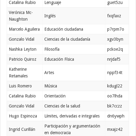
Catalina Rubio
Lenguaje
guet5zu
Verónica Mc-
Inglés
fxqfaxz
Naughton
Marcelo Aguilera
Educación ciudadana
p7rpm7o
Gonzalo Vidal
Ciencias de la ciudadanía
xgv3byn
Nashka Leyton
Filosofía
pckoe2q
Patricio Quiroz
Educación Física
nrjdaf5
Katherine
Artes
nppf34t
Retamales
Luis Romero
Música
kdugl22
Catalina Rubio
Orientación
oo7lhda
Gonzalo Vidal
Ciencias de la salud
bk7cczz
Hugo Espinoza
Límites, derivadas e integrales
dn6ywph
Participación y argumentación
Ingrid Curillán
mxajz42
en democracia