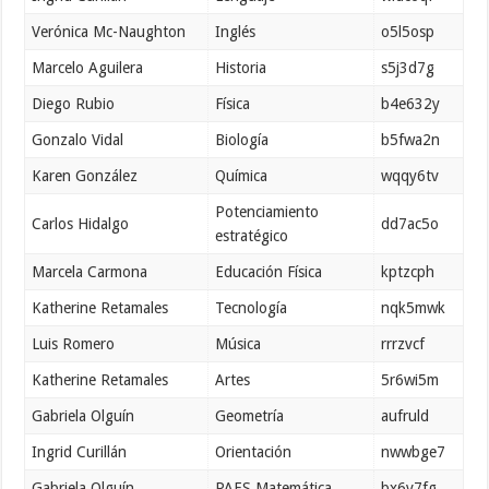
Verónica Mc-Naughton
Inglés
o5l5osp
Marcelo Aguilera
Historia
s5j3d7g
Diego Rubio
Física
b4e632y
Gonzalo Vidal
Biología
b5fwa2n
Karen González
Química
wqqy6tv
Potenciamiento
Carlos Hidalgo
dd7ac5o
estratégico
Marcela Carmona
Educación Física
kptzcph
Katherine Retamales
Tecnología
nqk5mwk
Luis Romero
Música
rrrzvcf
Katherine Retamales
Artes
5r6wi5m
Gabriela Olguín
Geometría
aufruld
Ingrid Curillán
Orientación
nwwbge7
Gabriela Olguín
PAES Matemática
bx6v7fg