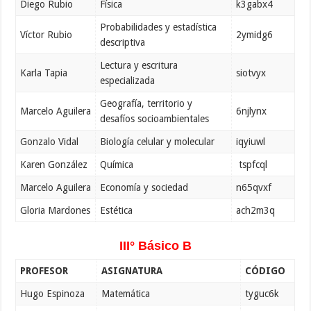
Diego Rubio
Física
k3gabx4
Probabilidades y estadística
Víctor Rubio
2ymidg6
descriptiva
Lectura y escritura
Karla Tapia
siotvyx
especializada
Geografía, territorio y
Marcelo Aguilera
6njlynx
desafíos socioambientales
Gonzalo Vidal
Biología celular y molecular
iqyiuwl
Karen González
Química
tspfcql
Marcelo Aguilera
Economía y sociedad
n65qvxf
Gloria Mardones
Estética
ach2m3q
III° Básico B
PROFESOR
ASIGNATURA
CÓDIGO
Hugo Espinoza
Matemática
tyguc6k