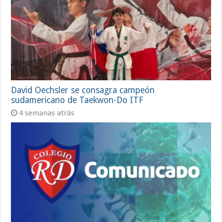
David Oechsler se consagra campeón
sudamericano de Taekwon-Do ITF
4 semanas atrás