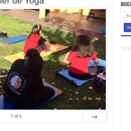
ller de Yoga
Busc
1
of
6
Next