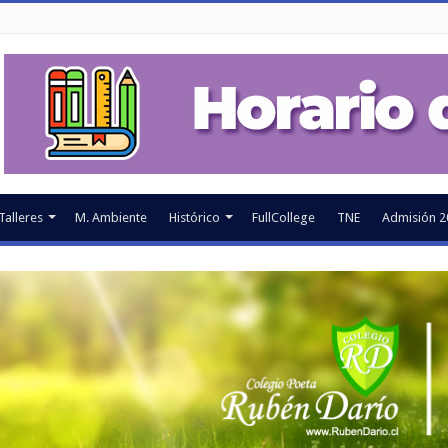
Talleres
M. Ambiente
Histórico
FullCollege
TNE
Admisión 2