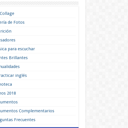
lCollage
ería de Fotos
rición
sadores
ica para escuchar
tes Brillantes
ualidades
racticar inglés
eoteca
eos 2018
cumentos
umentos Complementarios
guntas Frecuentes