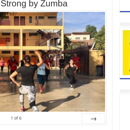
e Strong by Zumba
1
of
6
Next