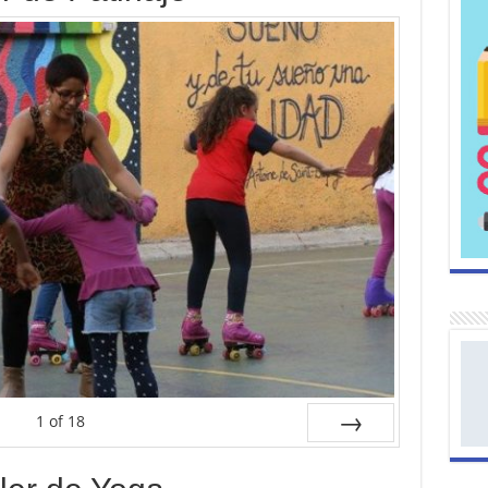
1
of
18
Next