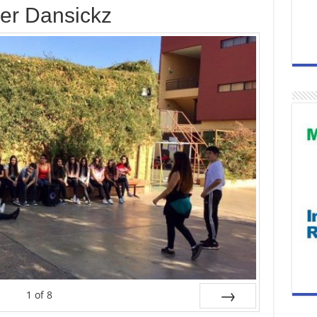
ler Dansickz
1
of
8