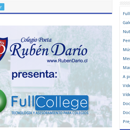
Next
r
Ful
Gal
Nut
Pen
Mús
Men
Man
A p
Vid
Víd
Do
Doc
Pre