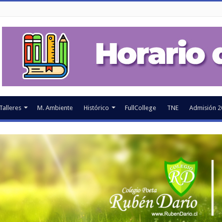
Talleres
M. Ambiente
Histórico
FullCollege
TNE
Admisión 2