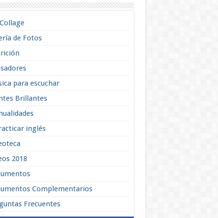
lCollage
ería de Fotos
rición
sadores
ica para escuchar
tes Brillantes
ualidades
racticar inglés
eoteca
eos 2018
cumentos
umentos Complementarios
guntas Frecuentes