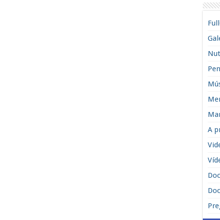
Ful
Gal
Nut
Pen
Mús
Men
Man
A p
Vid
Víd
Do
Doc
Pre