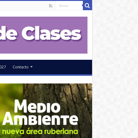
027
Contacto