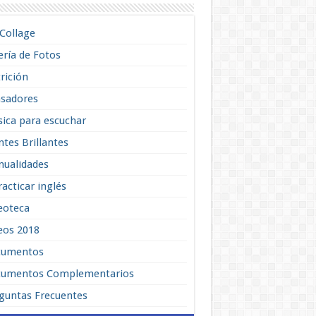
lCollage
ería de Fotos
rición
sadores
ica para escuchar
tes Brillantes
ualidades
racticar inglés
eoteca
eos 2018
cumentos
umentos Complementarios
guntas Frecuentes