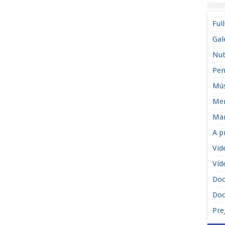
Ful
Gal
Nut
Pen
Mús
Men
Man
A p
Vid
Víd
Do
Doc
Pre