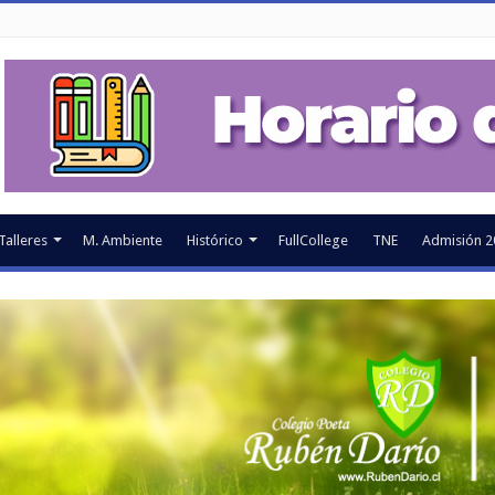
Talleres
M. Ambiente
Histórico
FullCollege
TNE
Admisión 2