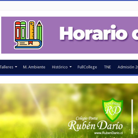
Talleres
M. Ambiente
Histórico
FullCollege
TNE
Admisión 2