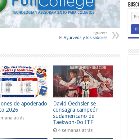
Busc
Siguiente
El Ayurveda y los sabores
iones de apoderado
David Oechsler se
to 2026
consagra campeón
sudamericano de
emana atrás
Taekwon-Do ITF
4 semanas atrás