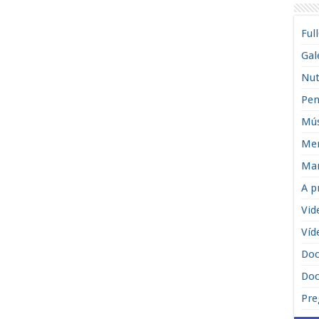
Ful
Gal
Nut
Pen
Mús
Men
Man
A p
Vid
Víd
Do
Doc
Pre