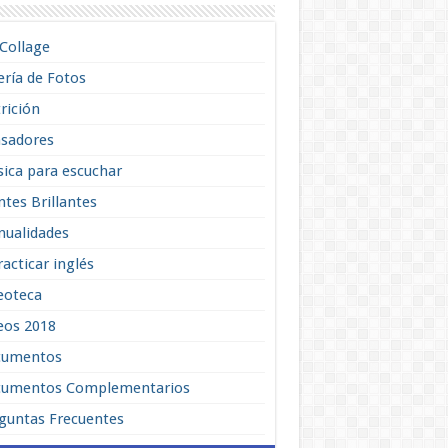
lCollage
ería de Fotos
rición
sadores
ica para escuchar
tes Brillantes
ualidades
racticar inglés
eoteca
eos 2018
cumentos
umentos Complementarios
guntas Frecuentes