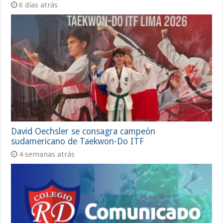
6 días atrás
David Oechsler se consagra campeón
sudamericano de Taekwon-Do ITF
4 semanas atrás