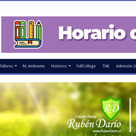
Talleres
M. Ambiente
Histórico
FullCollege
TNE
Admisión 2