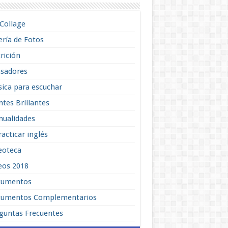
lCollage
ería de Fotos
rición
sadores
ica para escuchar
tes Brillantes
ualidades
racticar inglés
eoteca
eos 2018
cumentos
umentos Complementarios
guntas Frecuentes