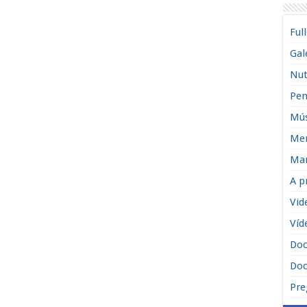
Ful
Gal
Nut
Pen
Mús
Men
Man
A p
Vid
Víd
Do
Doc
Pre