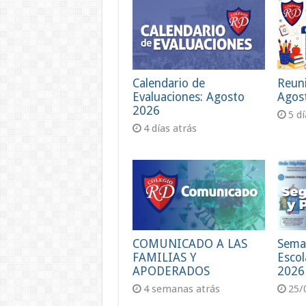
Calendario de
Reun
Evaluaciones: Agosto
Agos
2026
5 d
4 días atrás
COMUNICADO A LAS
Sema
FAMILIAS Y
Escol
APODERADOS
2026
4 semanas atrás
25/