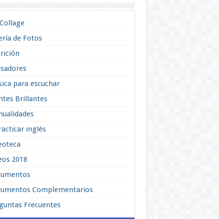
lCollage
ería de Fotos
rición
sadores
ica para escuchar
tes Brillantes
ualidades
racticar inglés
eoteca
eos 2018
cumentos
umentos Complementarios
guntas Frecuentes