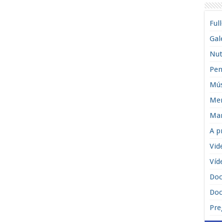
Ful
Gal
Nut
Pen
Mús
Men
Man
A p
Vid
Víd
Do
Doc
Pre