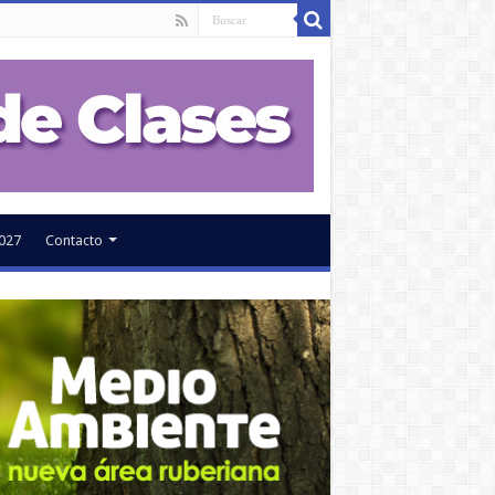
027
Contacto