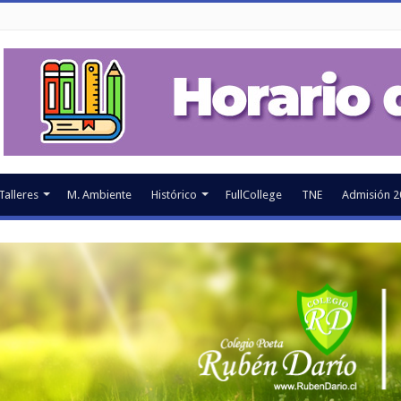
Talleres
M. Ambiente
Histórico
FullCollege
TNE
Admisión 2