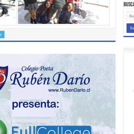
Busc
r