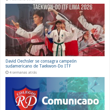
David Oechsler se consagra campeón
sudamericano de Taekwon-Do ITF
4 semanas atrás