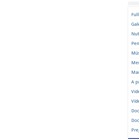
Ful
Gal
Nut
Pen
Mús
Men
Man
A p
Vid
Víd
Do
Doc
Pre