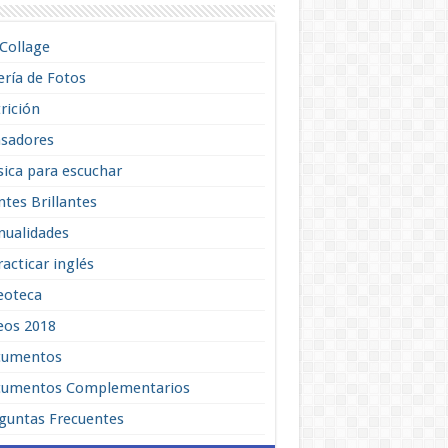
lCollage
ería de Fotos
rición
sadores
ica para escuchar
tes Brillantes
ualidades
racticar inglés
eoteca
eos 2018
cumentos
umentos Complementarios
guntas Frecuentes