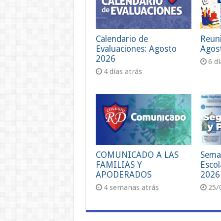
Calendario de
Reun
Evaluaciones: Agosto
Agos
2026
6 d
4 días atrás
COMUNICADO A LAS
Sema
FAMILIAS Y
Escol
APODERADOS
2026
4 semanas atrás
25/