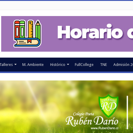
Talleres
M. Ambiente
Histórico
FullCollege
TNE
Admisión 2