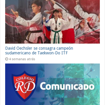
David Oechsler se consagra campeón
sudamericano de Taekwon-Do ITF
4 semanas atrás