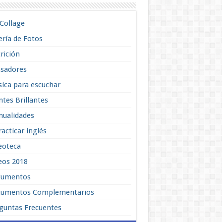
lCollage
ería de Fotos
rición
sadores
ica para escuchar
tes Brillantes
ualidades
racticar inglés
eoteca
eos 2018
cumentos
umentos Complementarios
guntas Frecuentes