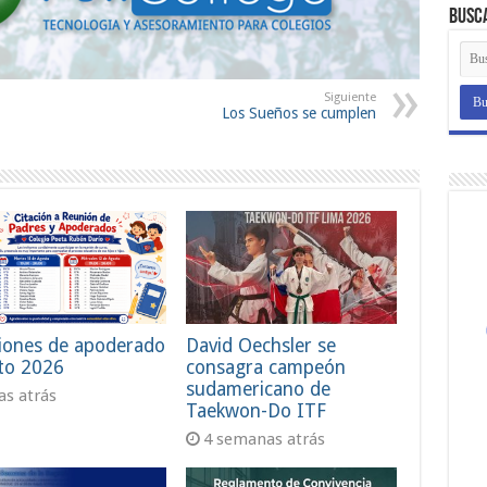
Busc
Siguiente
Los Sueños se cumplen
iones de apoderado
David Oechsler se
to 2026
consagra campeón
sudamericano de
ías atrás
Taekwon-Do ITF
4 semanas atrás