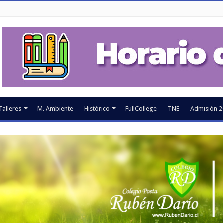
Talleres
M. Ambiente
Histórico
FullCollege
TNE
Admisión 2