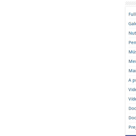
Ful
Gal
Nut
Pen
Mús
Men
Man
A p
Vid
Víd
Do
Doc
Pre