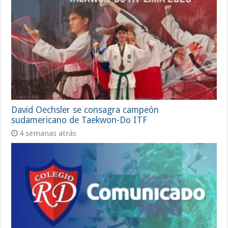
David Oechsler se consagra campeón
sudamericano de Taekwon-Do ITF
4 semanas atrás