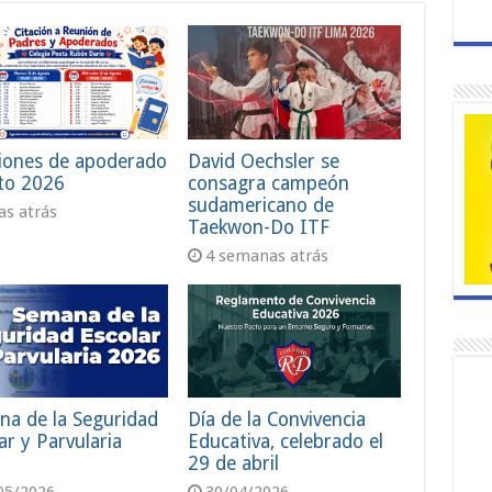
iones de apoderado
David Oechsler se
to 2026
consagra campeón
sudamericano de
ías atrás
Taekwon-Do ITF
4 semanas atrás
na de la Seguridad
Día de la Convivencia
ar y Parvularia
Educativa, celebrado el
29 de abril
05/2026
30/04/2026