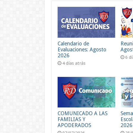
Calendario de
Reun
Evaluaciones: Agosto
Agos
2026
6 d
4 días atrás
COMUNICADO A LAS
Sema
FAMILIAS Y
Escol
APODERADOS
2026
07/07/2026
25/