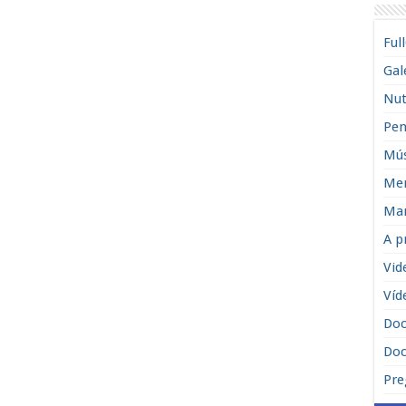
Ful
Gal
Nut
Pen
Mús
Men
Man
A p
Vid
Víd
Do
Doc
Pre