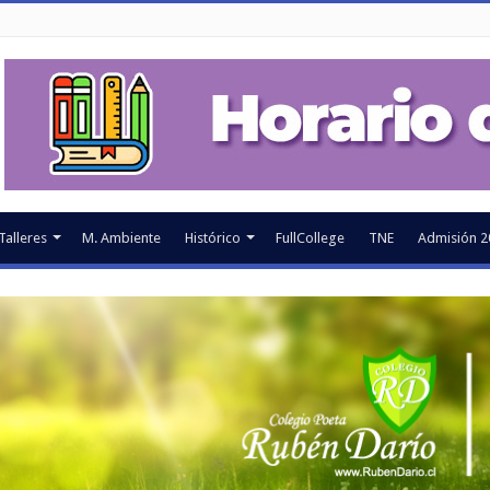
Talleres
M. Ambiente
Histórico
FullCollege
TNE
Admisión 2