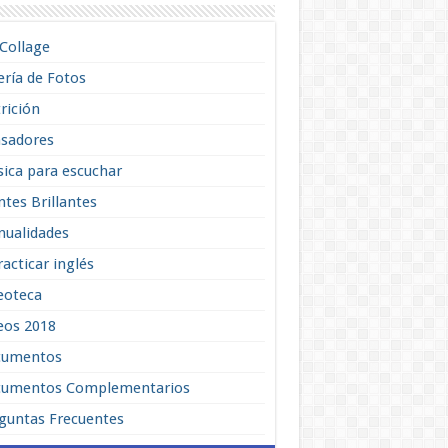
lCollage
ería de Fotos
rición
sadores
ica para escuchar
tes Brillantes
ualidades
racticar inglés
eoteca
eos 2018
cumentos
umentos Complementarios
guntas Frecuentes