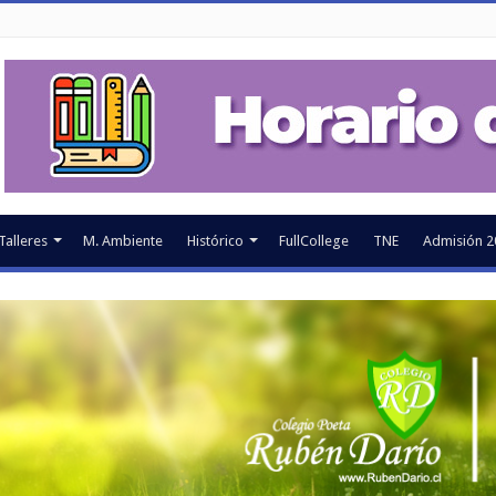
Talleres
M. Ambiente
Histórico
FullCollege
TNE
Admisión 2