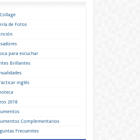
lCollage
ería de Fotos
rición
sadores
ica para escuchar
tes Brillantes
ualidades
racticar inglés
eoteca
eos 2018
cumentos
umentos Complementarios
guntas Frecuentes