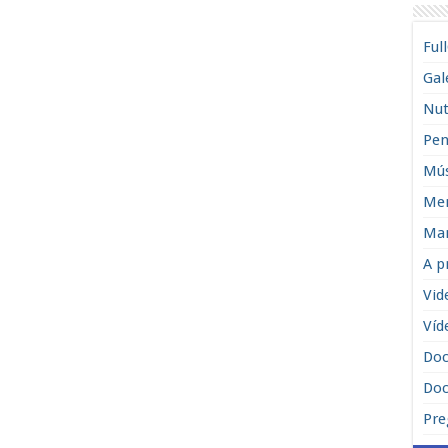
Ful
Gal
Nut
Pen
Mús
Men
Man
A p
Vid
Víd
Do
Doc
Pre