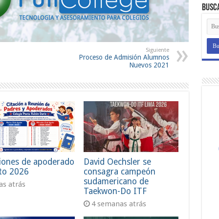
Busc
Siguiente
Proceso de Admisión Alumnos
Nuevos 2021
iones de apoderado
David Oechsler se
to 2026
consagra campeón
sudamericano de
ías atrás
Taekwon-Do ITF
4 semanas atrás