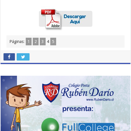
Páginas:
1
2
3
4
5