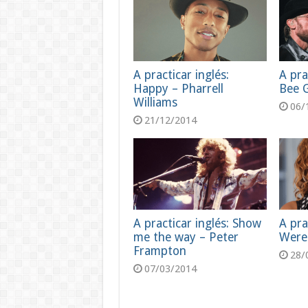
A practicar inglés:
A pra
Happy – Pharrell
Bee 
Williams
06/
21/12/2014
A practicar inglés: Show
A pra
me the way – Peter
Were
Frampton
28/
07/03/2014