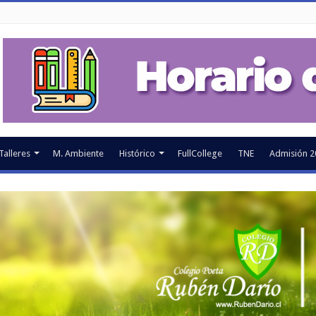
Talleres
M. Ambiente
Histórico
FullCollege
TNE
Admisión 2