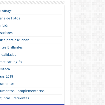
lCollage
ería de Fotos
rición
sadores
ica para escuchar
tes Brillantes
ualidades
racticar inglés
eoteca
eos 2018
cumentos
umentos Complementarios
guntas Frecuentes