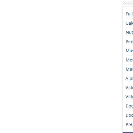
Ful
Gal
Nut
Pen
Mús
Men
Man
A p
Vid
Víd
Do
Doc
Pre