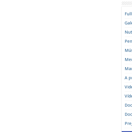
Ful
Gal
Nut
Pen
Mús
Men
Man
A p
Vid
Víd
Do
Doc
Pre