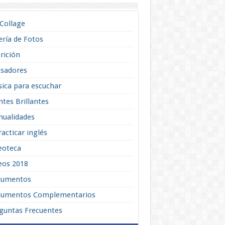
lCollage
ería de Fotos
rición
sadores
ica para escuchar
tes Brillantes
ualidades
racticar inglés
eoteca
eos 2018
cumentos
umentos Complementarios
guntas Frecuentes