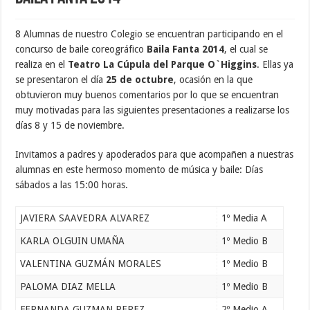
8 Alumnas de nuestro Colegio se encuentran participando en el
concurso de baile coreográfico
Baila Fanta 2014
, el cual se
realiza en el
Teatro La Cúpula del Parque O`Higgins
. Ellas ya
se presentaron el día
25 de octubre
, ocasión en la que
obtuvieron muy buenos comentarios por lo que se encuentran
muy motivadas para las siguientes presentaciones a realizarse los
días 8 y 15 de noviembre.
Invitamos a padres y apoderados para que acompañen a nuestras
alumnas en este hermoso momento de música y baile: Días
sábados a las 15:00 horas.
JAVIERA SAAVEDRA ALVAREZ
1º Media A
KARLA OLGUIN UMAÑA
1º Medio B
VALENTINA GUZMÁN MORALES
1º Medio B
PALOMA DIAZ MELLA
1º Medio B
FERNANDA GUZMAN PEREZ
2º Medio A