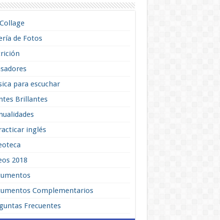
lCollage
ería de Fotos
rición
sadores
ica para escuchar
tes Brillantes
ualidades
racticar inglés
eoteca
eos 2018
cumentos
umentos Complementarios
guntas Frecuentes