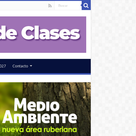
027
Contacto