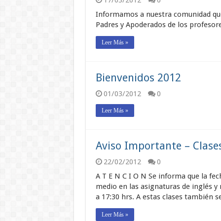
17/03/2012
0
Informamos a nuestra comunidad que 
Padres y Apoderados de los profesore
Leer Más »
Bienvenidos 2012
01/03/2012
0
Leer Más »
Aviso Importante – Clase
22/02/2012
0
A T E N C I O N Se informa que la fec
medio en las asignaturas de inglés y 
a 17:30 hrs. A estas clases también 
Leer Más »