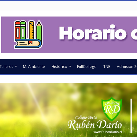
Talleres
M. Ambiente
Histórico
FullCollege
TNE
Admisión 2