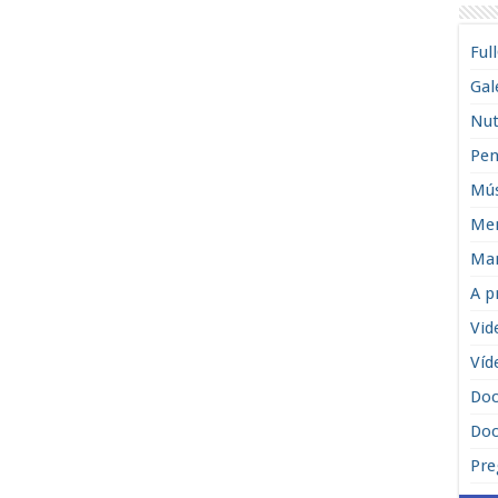
Ful
Gal
Nut
Pen
Mús
Men
Man
A p
Vid
Víd
Do
Doc
Pre