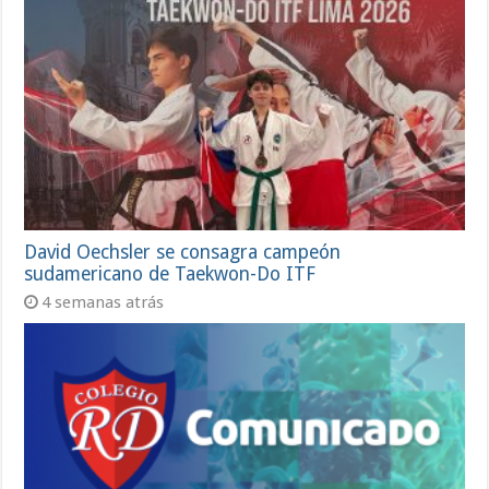
David Oechsler se consagra campeón
sudamericano de Taekwon-Do ITF
4 semanas atrás