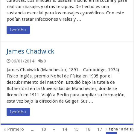
curativas. Los hindúes lo usaban mucho en la cocina y para
realizar masajes y otras terapias. De hecho es una
sustancia esencial para los masajes ayurvédicos. Con este
podían tratar infecciones virales y …
Leer Más »
James Chadwick
06/01/2014
0
James Chadwick (Manchester, 1891 – Cambridge, 1974)
Físico inglés, premio Nobel de Física en 1935 por el
descubrimiento del neutrón. Estudió bajo la tutela de
Rutherford en la Universidad de Manchester, donde se
licenció en 1911. Viajó a Berlín para ampliar su formación,
esta vez bajo la dirección de Geiger. Sus …
Leer Más »
« Primero
...
10
«
14
15
16
17
Página 18 de 18