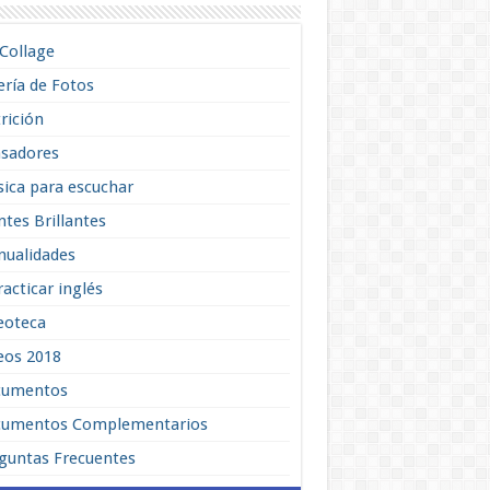
lCollage
ería de Fotos
rición
sadores
ica para escuchar
tes Brillantes
ualidades
racticar inglés
eoteca
eos 2018
cumentos
umentos Complementarios
guntas Frecuentes