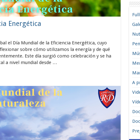
Ful
cia Energética
Gal
Nut
al el Día Mundial de la Eficiencia Energética, cuyo
Pen
flexionar sobre cómo utilizamos la energía y de qué
Mús
entemente. Este día surgió como celebración y se ha
al a nivel mundial desde …
Men
Man
A p
Vid
Víd
Do
Doc
Pre