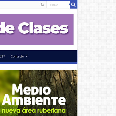
027
Contacto