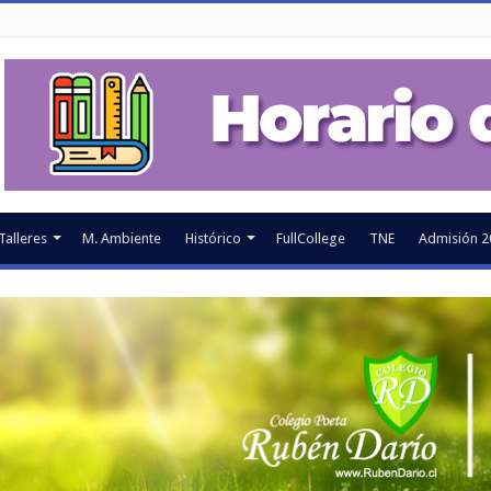
Talleres
M. Ambiente
Histórico
FullCollege
TNE
Admisión 2