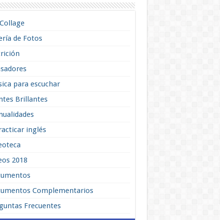
lCollage
ería de Fotos
rición
sadores
ica para escuchar
tes Brillantes
ualidades
racticar inglés
eoteca
eos 2018
cumentos
umentos Complementarios
guntas Frecuentes