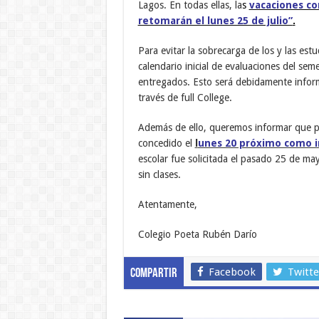
Lagos. En todas ellas, la
s
vacaciones com
retomarán el lunes 25 de julio”
.
Para evitar la sobrecarga de los y las estu
calendario inicial de evaluaciones del sem
entregados. Esto será debidamente infor
través de full College.
Además de ello, queremos informar que po
concedido el
l
unes 20 próximo como i
escolar fue solicitada el pasado 25 de may
sin clases.
Atentamente,
Colegio Poeta Rubén Darío
Facebook
Twitte
Compartir