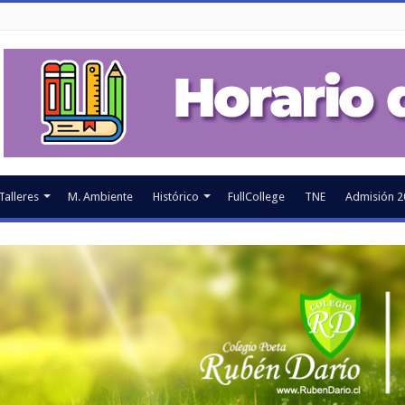
Talleres
M. Ambiente
Histórico
FullCollege
TNE
Admisión 2