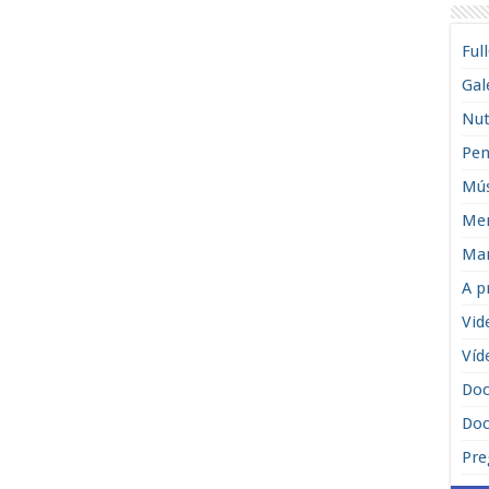
Ful
Gal
Nut
Pen
Mús
Men
Man
A p
Vid
Víd
Do
Doc
Pre