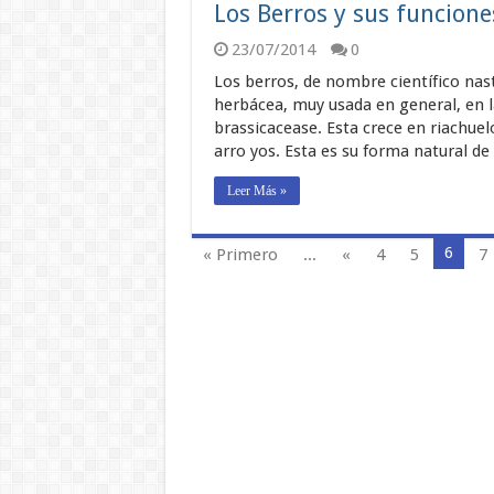
Los Berros y sus funcione
23/07/2014
0
Los berros, de nombre científico nas
herbácea, muy usada en general, en la
brassicacease. Esta crece en riachuelo
arro yos. Esta es su forma natural de
Leer Más »
6
« Primero
...
«
4
5
7