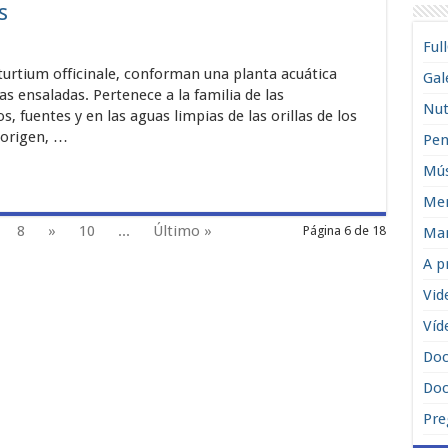
s
Ful
turtium officinale, conforman una planta acuática
Gal
s ensaladas. Pertenece a la familia de las
Nut
s, fuentes y en las aguas limpias de las orillas de los
 origen, …
Pen
Mús
Men
8
»
10
...
Último »
Página 6 de 18
Man
A p
Vid
Víd
Do
Doc
Pre