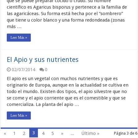
que se puede preparar cocido o crudo. Su nombre
científico es Agaricus bisporus y pertenece a la familia de
las agaricáceas. Su forma está hecha por el “sombrero”
que tiene u color blanco y una forma redondeada (zonas
más …
Leer Más »
El Apio y sus nutrientes
02/07/2014
0
El apio es un vegetal con muchos nutrientes y que es
originario de Europa, aunque en la actualidad se cultiva en
todo el mundo. Existen dos tipos, el apio silvestre que no
se come y el apio corriente que es el comestible y que se
comercializa. La planta del apio …
Leer Más »
3
«
1
2
4
5
»
...
Último »
Página 3 de 6