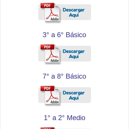
3° a 6° Básico
7° a 8° Básico
1° a 2° Medio