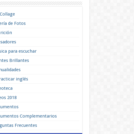
lCollage
ería de Fotos
rición
sadores
ica para escuchar
tes Brillantes
ualidades
racticar inglés
eoteca
eos 2018
cumentos
umentos Complementarios
guntas Frecuentes