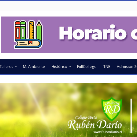
Talleres
M. Ambiente
Histórico
FullCollege
TNE
Admisión 2