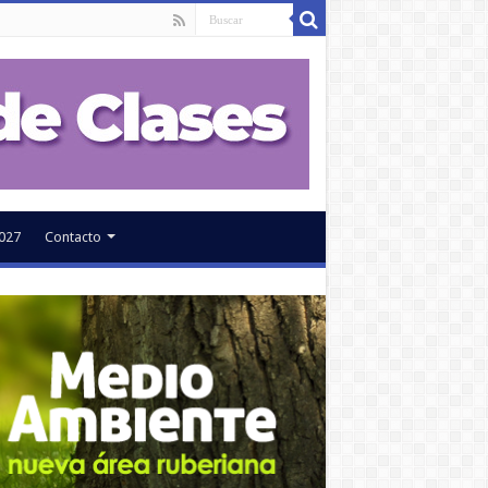
027
Contacto