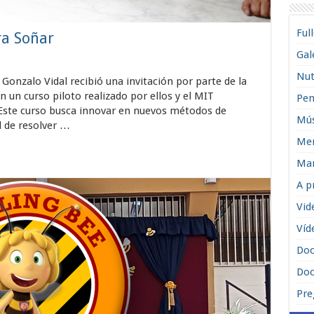
Ful
a Soñar
Gal
Nut
Gonzalo Vidal recibió una invitación por parte de la
 un curso piloto realizado por ellos y el MIT
Pen
Este curso busca innovar en nuevos métodos de
Mús
d de resolver …
Men
Man
A p
Vid
Víd
Do
Doc
Pre