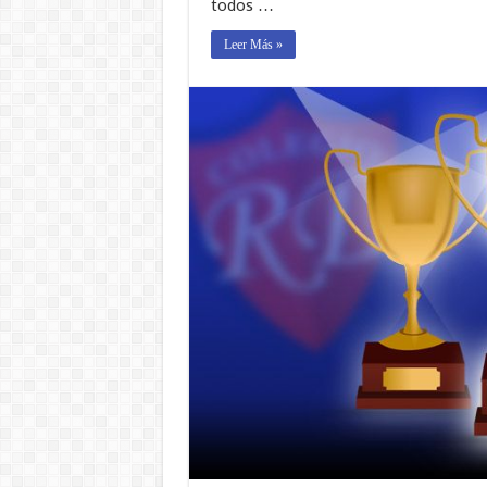
todos …
Leer Más »