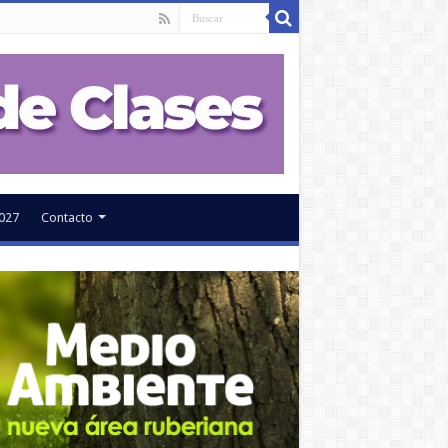
027
Contacto