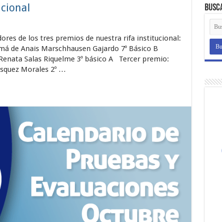
cional
Busc
es de los tres premios de nuestra rifa institucional:
má de Anais Marschhausen Gajardo 7º Básico B
Renata Salas Riquelme 3º básico A Tercer premio:
squez Morales 2º …