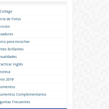
lCollage
ería de Fotos
rición
sadores
ica para escuchar
tes Brillantes
ualidades
racticar inglés
eoteca
eos 2018
cumentos
umentos Complementarios
guntas Frecuentes