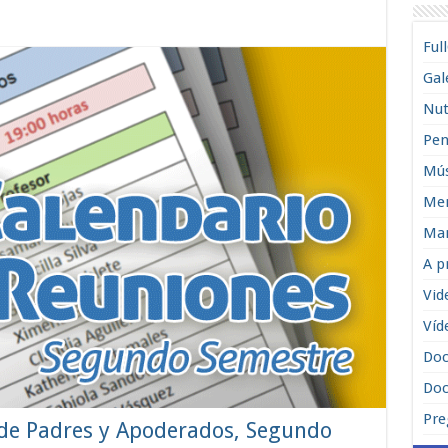
Ful
Gal
Nut
Pen
Mús
Men
Man
A p
Vid
Víd
Do
Doc
Pre
 de Padres y Apoderados, Segundo