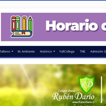
Talleres
M. Ambiente
Histórico
FullCollege
TNE
Admisión 2