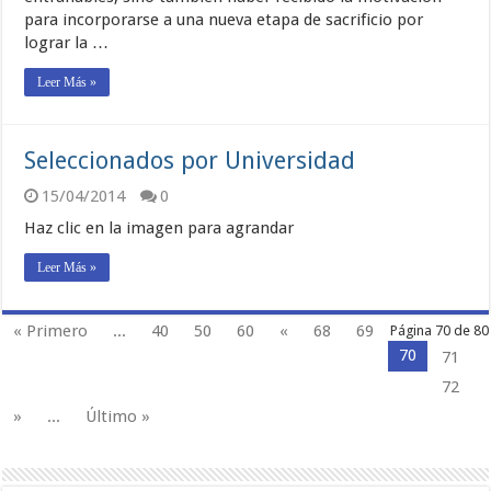
para incorporarse a una nueva etapa de sacrificio por
lograr la …
Leer Más »
Seleccionados por Universidad
15/04/2014
0
Haz clic en la imagen para agrandar
Leer Más »
« Primero
...
40
50
60
«
68
69
Página 70 de 80
70
71
72
»
...
Último »