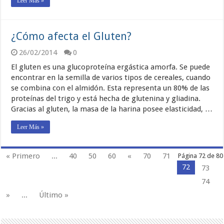
Leer Más »
¿Cómo afecta el Gluten?
26/02/2014
0
El gluten es una glucoproteína ergástica amorfa. Se puede
encontrar en la semilla de varios tipos de cereales, cuando
se combina con el almidón. Esta representa un 80% de las
proteínas del trigo y está hecha de glutenina y gliadina.
Gracias al gluten, la masa de la harina posee elasticidad, …
Leer Más »
« Primero
...
40
50
60
«
70
71
Página 72 de 80
72
73
74
»
...
Último »