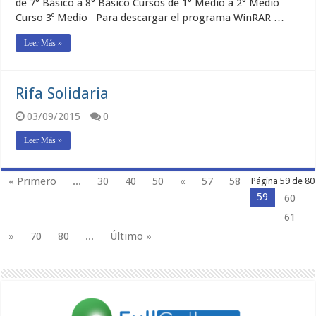
de 7° Básico a 8° Básico Cursos de 1° Medio a 2° Medio
Curso 3º Medio Para descargar el programa WinRAR …
Leer Más »
Rifa Solidaria
03/09/2015
0
Leer Más »
« Primero
...
30
40
50
«
57
58
Página 59 de 80
59
60
61
»
70
80
...
Último »