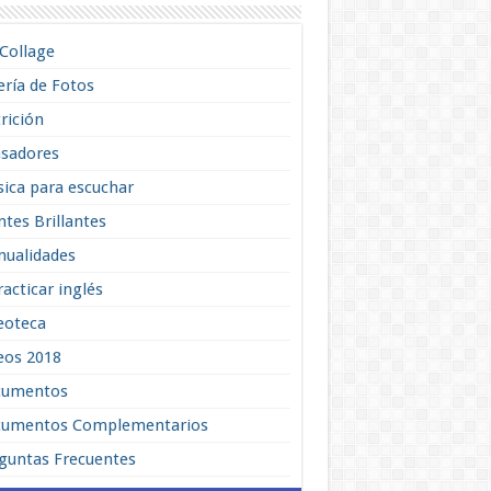
lCollage
ería de Fotos
rición
sadores
ica para escuchar
tes Brillantes
ualidades
racticar inglés
eoteca
eos 2018
cumentos
umentos Complementarios
guntas Frecuentes