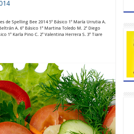
2014
 de Spelling Bee 2014 5º Básico 1º María Urrutia A.
Beltrán A. 6º Básico 1º Martina Toledo M. 2º Diego
ico 1º Karla Pino C. 2º Valentina Herrera S. 3º Tiare