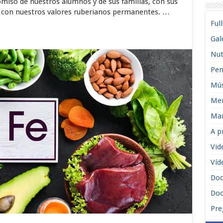
miso de nuestros alumnos y de sus familias, con sus
y con nuestros valores ruberianos permanentes. …
Ful
Gal
Nut
Pen
Mús
Men
Man
A p
Vid
Víd
Do
Doc
Pre