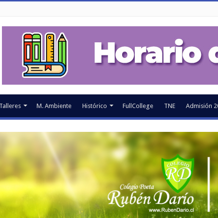
Talleres
M. Ambiente
Histórico
FullCollege
TNE
Admisión 2